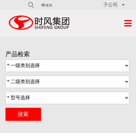
子公司

中/EN
走进焦点娱乐
焦点娱乐新闻
焦点娱乐产品
销售服务
人才招聘
科普教育基地
联系焦点娱乐

焦点娱乐简介
焦点娱乐要闻
脚手架
服务优势
人力政策
科技展馆
联系我们
文化理念
专题报道
制造平台
公示
职位招聘
科普园地
在线留言
产品检索
研发中心
公司图片
新型建材
服务承诺
简历投递
培训中心
大事记
活动视频
三轮汽车
销售网络
领导致辞
焦点娱乐报
发动机
常见问题
领导关怀
商用汽车
环保信息公开
搜索
企业荣誉
轮胎
资料下载
收割机