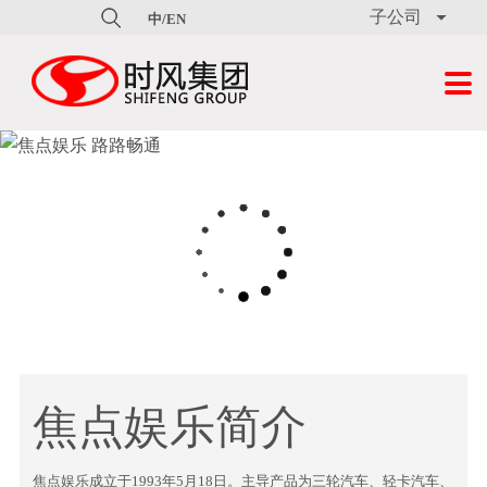
子公司

中/EN
走进焦点娱乐
焦点娱乐新闻
焦点娱乐产品
销售服务
人才招聘
科普教育基地
联系焦点娱乐

焦点娱乐简介
焦点娱乐要闻
脚手架
服务优势
人力政策
科技展馆
联系我们
文化理念
专题报道
制造平台
公示
职位招聘
科普园地
在线留言
研发中心
公司图片
新型建材
服务承诺
简历投递
培训中心
大事记
活动视频
三轮汽车
销售网络
领导致辞
焦点娱乐报
发动机
常见问题
企业荣誉
商用汽车
环保信息公开
焦点娱乐简介
轮胎
资料下载
收割机
焦点娱乐成立于1993年5月18日。主导产品为三轮汽车、轻卡汽车、