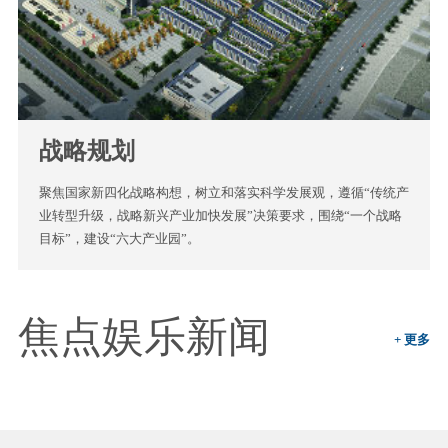
战略规划
聚焦国家新四化战略构想，树立和落实科学发展观，遵循“传统产
业转型升级，战略新兴产业加快发展”决策要求，围绕“一个战略
目标”，建设“六大产业园”。
焦点娱乐新闻
+ 更多