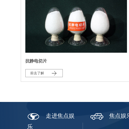
抗静电切片
前去了解
走进焦点娱
焦点娱
乐