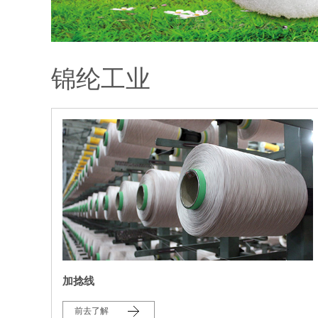
锦纶工业
加捻线
前去了解