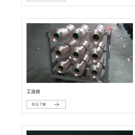
工业丝
前去了解