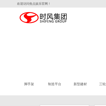
欢迎访问焦点娱乐官网！
焦点娱乐产品
脚手架
制造平台
新型建材
三轮