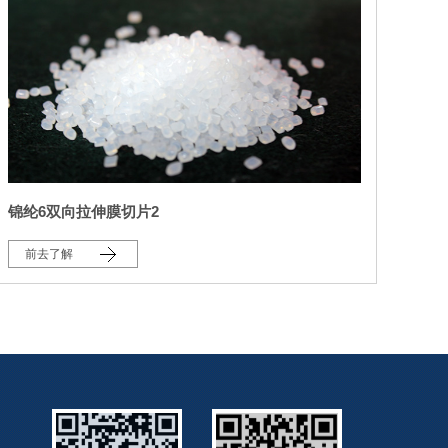
锦纶6双向拉伸膜切片2
前去了解