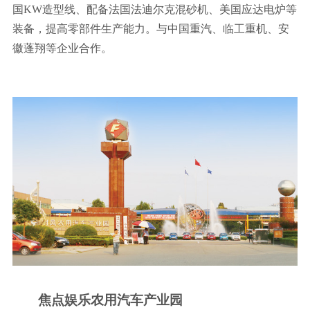
国KW造型线、配备法国法迪尔克混砂机、美国应达电炉等
装备，提高零部件生产能力。与中国重汽、临工重机、安
徽蓬翔等企业合作。
焦点娱乐农用汽车产业园