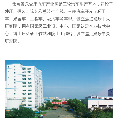
焦点娱乐农用汽车产业园是三轮汽车生产基地，建设了
冲压、焊装、涂装和总装生产线。三轮汽车开发了环卫
车、果园车、工程车、吸污车等车型。设立焦点娱乐中央
研究院，拥有国家级工业设计中心、国家认定企业技术中
心、博士后科研工作站和院士工作站，设立焦点娱乐中央
研究院。