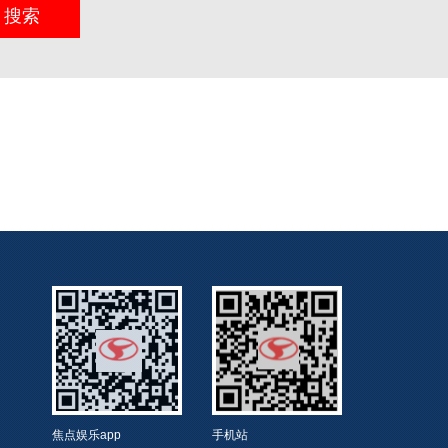
搜索
焦点娱乐app
手机站