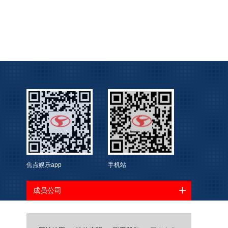
焦点娱乐app
手机站
+
成员公司