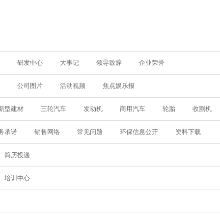
研发中心
大事记
领导致辞
企业荣誉
公司图片
活动视频
焦点娱乐报
新型建材
三轮汽车
发动机
商用汽车
轮胎
收割机
务承诺
销售网络
常见问题
环保信息公开
资料下载
简历投递
培训中心