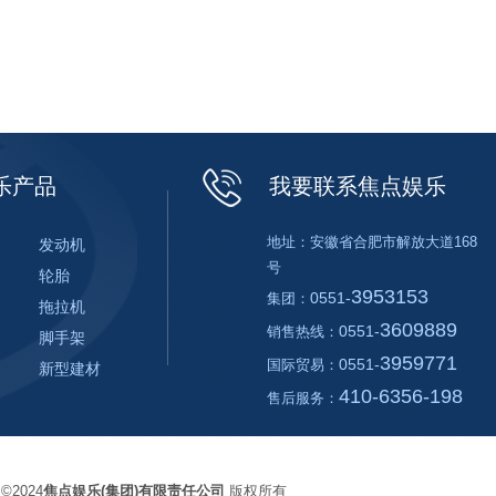
乐产品
我要联系焦点娱乐
地址：安徽省合肥市解放大道168
发动机
号
轮胎
3953153
0551-
集团：
拖拉机
3609889
0551-
销售热线：
脚手架
3959771
0551-
国际贸易：
新型建材
410-6356-198
售后服务：
 ©2024
焦点娱乐(集团)有限责任公司
版权所有