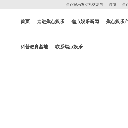
焦点娱乐发动机交易网
微博
焦
首页
走进焦点娱乐
焦点娱乐新闻
焦点娱乐
科普教育基地
联系焦点娱乐