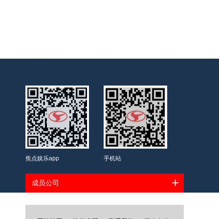
焦点娱乐app
手机站
+
成员公司