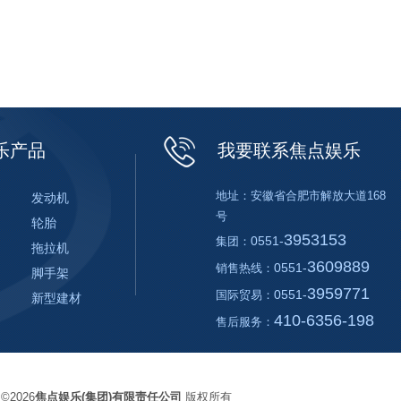
乐产品
我要联系焦点娱乐
地址：安徽省合肥市解放大道168
发动机
号
轮胎
3953153
0551-
集团：
拖拉机
3609889
0551-
销售热线：
脚手架
3959771
0551-
国际贸易：
新型建材
410-6356-198
售后服务：
 ©2026
焦点娱乐(集团)有限责任公司
版权所有