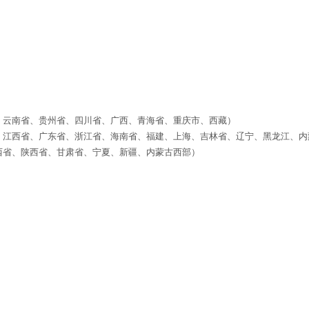
、云南省、贵州省、四川省、广西、青海省、重庆市、西藏）
、江西省、广东省、浙江省、海南省、福建、上海、吉林省、辽宁、黑龙江、内
西省、陕西省、甘肃省、宁夏、新疆、内蒙古西部）