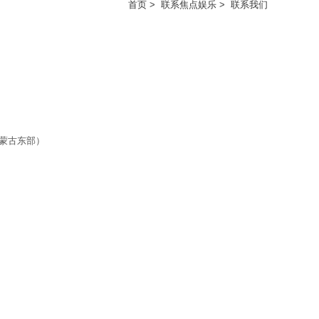
首页
>
联系焦点娱乐
>
联系我们
蒙古东部）