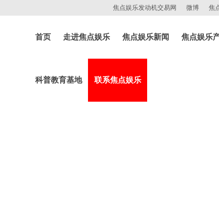
焦点娱乐发动机交易网
微博
焦
首页
走进焦点娱乐
焦点娱乐新闻
焦点娱乐
科普教育基地
联系焦点娱乐