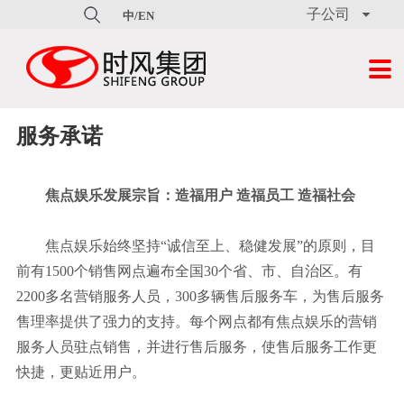
子公司

中/EN
走进焦点娱乐
焦点娱乐新闻
焦点娱乐产品
销售服务
人才招聘
科普教育基地
联系焦点娱乐

焦点娱乐简介
焦点娱乐要闻
脚手架
服务优势
人力政策
科技展馆
联系我们
文化理念
专题报道
制造平台
公示
职位招聘
科普园地
在线留言
服务承诺
研发中心
公司图片
新型建材
服务承诺
简历投递
培训中心
焦点娱乐发展宗旨：造福用户 造福员工 造福社会
大事记
活动视频
三轮汽车
销售网络
焦点娱乐始终坚持“诚信至上、稳健发展”的原则，目
领导致辞
焦点娱乐报
发动机
常见问题
前有1500个销售网点遍布全国30个省、市、自治区。有
2200多名营销服务人员，300多辆售后服务车，为售后服务
企业荣誉
商用汽车
环保信息公开
售理率提供了强力的支持。每个网点都有焦点娱乐的营销
服务人员驻点销售，并进行售后服务，使售后服务工作更
轮胎
资料下载
快捷，更贴近用户。
收割机