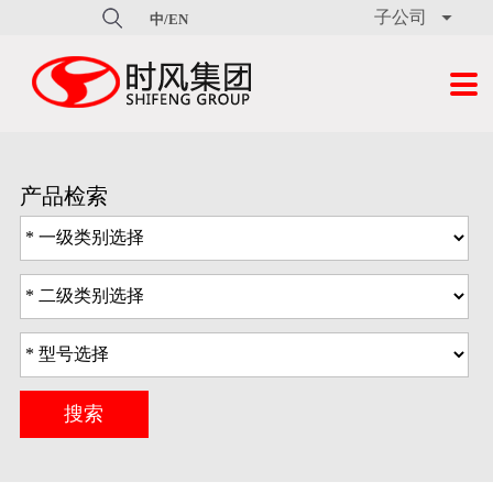
子公司

中/EN
走进焦点娱乐
焦点娱乐新闻
焦点娱乐产品
销售服务
人才招聘
科普教育基地
联系焦点娱乐

焦点娱乐简介
焦点娱乐要闻
脚手架
服务优势
人力政策
科技展馆
联系我们
文化理念
专题报道
制造平台
公示
职位招聘
科普园地
在线留言
产品检索
研发中心
公司图片
新型建材
服务承诺
简历投递
培训中心
大事记
活动视频
三轮汽车
销售网络
领导致辞
焦点娱乐报
发动机
常见问题
企业荣誉
商用汽车
环保信息公开
搜索
轮胎
资料下载
收割机