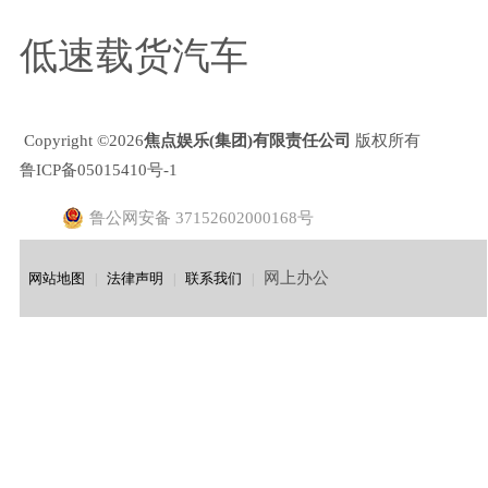
拖拉机
低速载货汽车
锦纶工业
Copyright ©2026
焦点娱乐(集团)有限责任公司
版权所有
鲁ICP备05015410号-1
鲁公网安备 37152602000168号
网上办公
网站地图
法律声明
联系我们
|
|
|