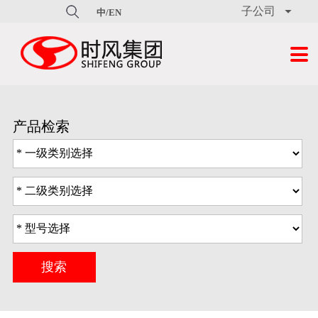
子公司

中/EN
走进焦点娱乐
焦点娱乐新闻
焦点娱乐产品
销售服务
人才招聘
科普教育基地
联系焦点娱乐

焦点娱乐简介
焦点娱乐要闻
脚手架
服务优势
人力政策
科技展馆
联系我们
文化理念
专题报道
制造平台
公示
职位招聘
科普园地
在线留言
产品检索
研发中心
公司图片
新型建材
服务承诺
简历投递
培训中心
大事记
活动视频
三轮汽车
销售网络
领导致辞
焦点娱乐报
发动机
常见问题
企业荣誉
商用汽车
环保信息公开
搜索
轮胎
资料下载
收割机